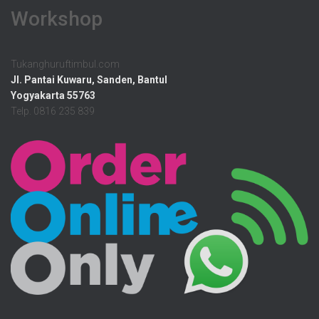
Workshop
Tukanghuruftimbul.com
Jl. Pantai Kuwaru, Sanden, Bantul
Yogyakarta 55763
Telp. 0816 235 839