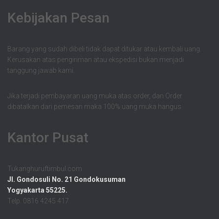
Kebijakan Pesan
Barang yang sudah dibeli tidak dapat ditukar atau kembali uang.
Kerusakan atas pengiriman atau ekspedisi bukan menjadi
tanggung jawab kami.
Jika terjadi pembayaran uang muka atas order, dan Order
dibatalkan dari pemesan maka 100% uang muka hangus
Kantor Pusat
Tukanghuruftimbul.com
Jl. Gondosuli No. 21 Gondokusuman
Yogyakarta 55225.
Telp. 0816 4245 417