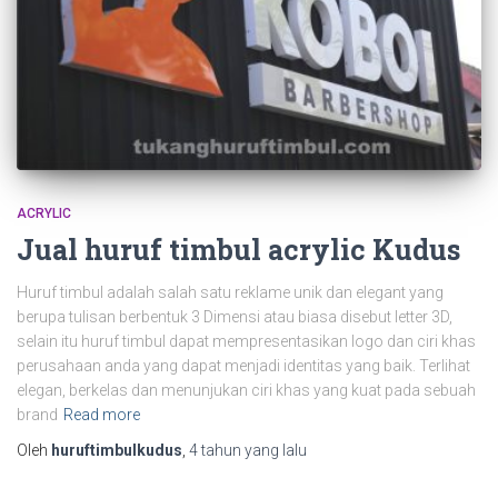
ACRYLIC
Jual huruf timbul acrylic Kudus
Huruf timbul adalah salah satu reklame unik dan elegant yang
berupa tulisan berbentuk 3 Dimensi atau biasa disebut letter 3D,
selain itu huruf timbul dapat mempresentasikan logo dan ciri khas
perusahaan anda yang dapat menjadi identitas yang baik. Terlihat
elegan, berkelas dan menunjukan ciri khas yang kuat pada sebuah
brand
Read more
Oleh
huruftimbulkudus
,
4 tahun
yang lalu