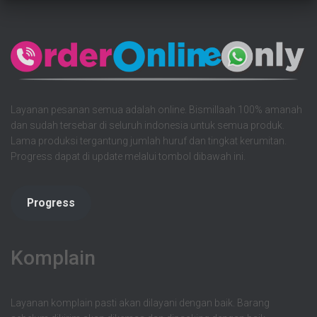
Layanan pesanan semua adalah online. Bismillaah 100% amanah
dan sudah tersebar di seluruh indonesia untuk semua produk.
Lama produksi tergantung jumlah huruf dan tingkat kerumitan.
Progress dapat di update melalui tombol dibawah ini.
Progress
Komplain
Layanan komplain pasti akan dilayani dengan baik. Barang