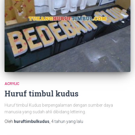
ACRYLIC
Huruf timbul kudus
Huruf timbul Kudus berpengalaman dengan sumber daya
manusia yang sudah ahli dibidang lettering.
Oleh
huruftimbulkudus
,
4 tahun
yang lalu