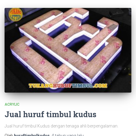
ACRYLIC
Jual huruf timbul kudus
Jual huruf timbul Kudus dengan tenaga ahli berpengalaman.
Oleh
huruftimbulkudus
,
4 tahun
yang lalu