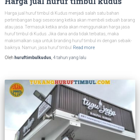
Harga jual huruf timbul kudus
Harga jual huruf timbul di Kudus menjadi salah satu bahan
pertimbangan bagi seseorang ketika akan membeli sebuah barang
atau jasa. Termasuk ketika anda akan menggunakan harga jasa
huruf timbul di Kudus. Jika dana anda tidak terbatas, maka
maksimalkan saja untuk branding huruf timbul ini dengan sebaik-
baiknya. Namun, jasa huruf timbul
Read more
Oleh
huruftimbulkudus
,
4 tahun
yang lalu