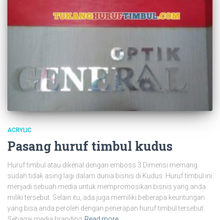
ACRYLIC
Pasang huruf timbul kudus
Huruf timbul atau dikenal dengan emboss 3 Dimensi memang
sudah tidak asing lagi dalam dunia bisnis di Kudus. Huruf timbul ini
menjadi sebuah media untuk mempromosikan bisnis yang anda
miliki tersebut. Selain itu, ada juga memiliki beberapa keuntungan
yang bisa anda peroleh dengan penerapan huruf timbul tersebut.
Sebagai media branding
Read more