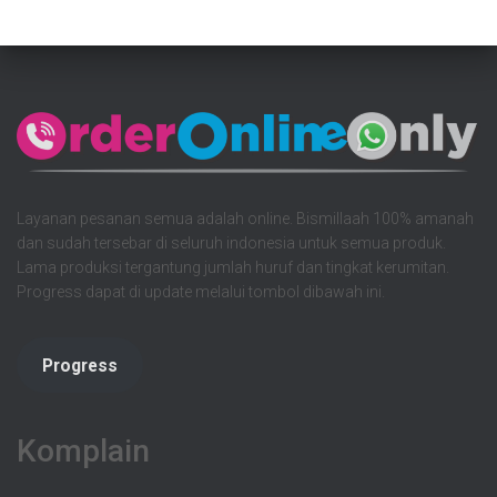
Layanan pesanan semua adalah online. Bismillaah 100% amanah
dan sudah tersebar di seluruh indonesia untuk semua produk.
Lama produksi tergantung jumlah huruf dan tingkat kerumitan.
Progress dapat di update melalui tombol dibawah ini.
Progress
Komplain