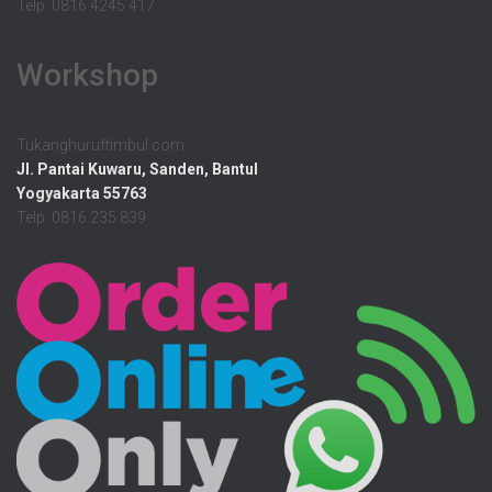
Telp. 0816 4245 417
Workshop
Tukanghuruftimbul.com
Jl. Pantai Kuwaru, Sanden, Bantul
Yogyakarta 55763
Telp. 0816 235 839