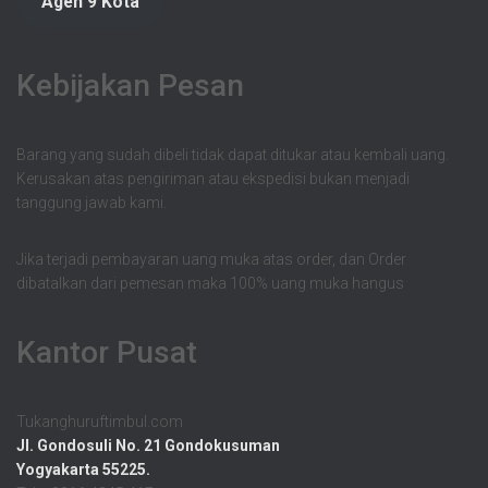
Agen 9 Kota
Kebijakan Pesan
Barang yang sudah dibeli tidak dapat ditukar atau kembali uang.
Kerusakan atas pengiriman atau ekspedisi bukan menjadi
tanggung jawab kami.
Jika terjadi pembayaran uang muka atas order, dan Order
dibatalkan dari pemesan maka 100% uang muka hangus
Kantor Pusat
Tukanghuruftimbul.com
Jl. Gondosuli No. 21 Gondokusuman
Yogyakarta 55225.